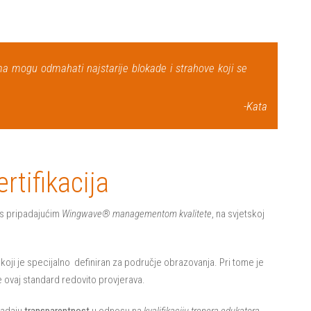
ma mogu odmahati najstarije blokade i strahove koji se
-Kata
rtifikacija
 s pripadajućim
Wingwave® managementom kvalitete
, na svjetskoj
koji je specijalno
definiran za područje obrazovanja. Pri tome je
te ovaj standard redovito provjerava.
padaju
transparentnost
u odnosu na
kvalifikaciju trenera edukatora
,