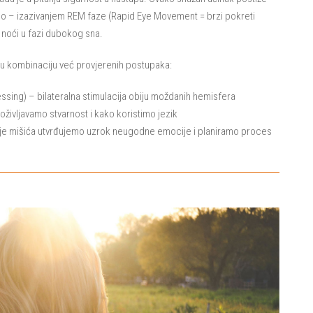
no – izazivanjem REM faze (Rapid Eye Movement = brzi pokreti
 noći u fazi dubokog sna.
nu kombinaciju već provjerenih postupaka:
ing) – bilateralna stimulacija obiju moždanih hemisfera
življavamo stvarnost i kako koristimo jezik
ije mišića utvrđujemo uzrok neugodne emocije i planiramo proces