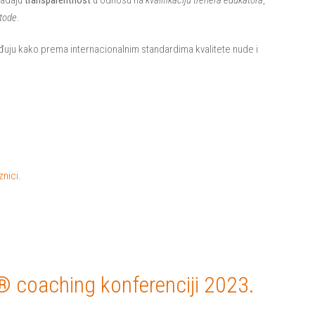
etode
.
rđuju kako prema internacionalnim standardima kvalitete nude i
znici
.
® coaching konferenciji 2023.