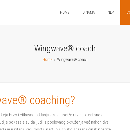
HOME
O NAMA
NLP
C
Wingwave® coach
Home
/
Wingwave® coach
wave® coaching?
 brzo i efikasno otklanja stres, podiže razinu kreativnosti,
dije pokazale su da ljudi iz poslovnog okruženja već nakon dva
ada je u pitanju sigurnost u nastupu. Ovako snažan učinak postiže