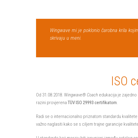
Wingwave mi je poklonio čarobna krila koji
skrivaju u meni.
ISO ce
Od 31.08.2018. W
i
ngwave® Coach
edukacija je zajedno
razini provjerena
TÜV
ISO 29993 certifikatom
.
Radi se o internacionalno priznatom standardu kvalitete 
važno naglasiti kako se s ciljem trajne garancije kvalite
U standarde koji moraju biti ispunjeni između ostalog s