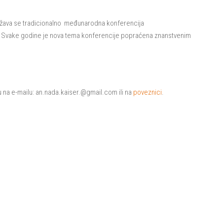
ržava se tradicionalno međunarodna konferencija
.
Svake godine je nova tema konferencije popraćena znanstvenim
 na e-mailu: an.nada.kaiser.@gmail.com ili na
poveznici
.