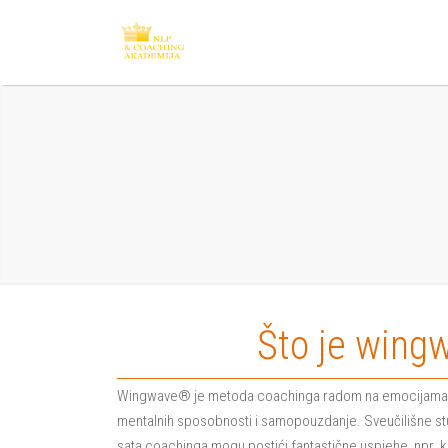
Što je wing
Wingwave® je metoda coachinga radom na emocijama koja
mentalnih sposobnosti i samopouzdanje. Sveučilišne stu
sata coachinga mogu postići fantastične uspjehe, npr. k