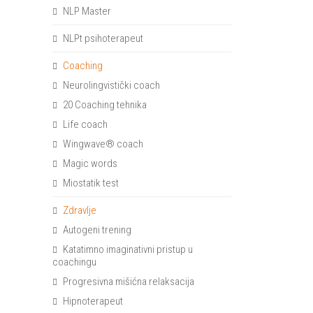
NLP Master
NLPt psihoterapeut
Coaching
Neurolingvistički coach
20 Coaching tehnika
Life coach
Wingwave® coach
Magic words
Miostatik test
Zdravlje
Autogeni trening
Katatimno imaginativni pristup u
coachingu
Progresivna mišićna relaksacija
Hipnoterapeut