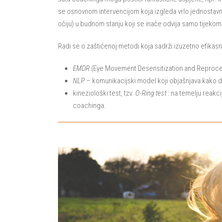
se osnovnom intervencijom koja izgleda vrlo jednostav
očiju) u budnom stanju koji se inače odvija samo tijekom
Radi se o zaštićenoj metodi koja sadrži izuzetno efikas
EMDR
(Eye Movement Desensitization and Reprocess
NLP
– komunikacijski model koji objašnjava kako do
kineziološki test, tzv.
O-Ring test
: na temelju reakc
coachinga.