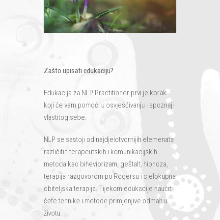
Zašto upisati edukaciju?
Edukacija za NLP Practitioner prvi je korak
koji će vam pomoći u osvješćivanju i spoznaji
vlastitog sebe.
NLP se sastoji od najdjelotvornijih elemenata
različitih terapeutskih i komunikacijskih
metoda kao biheviorizam, geštalt, hipnoza,
terapija razgovorom po Rogersu i cjelokupna
obiteljska terapija. Tijekom edukacije naučit
ćete tehnike i metode primjenjive odmah u
životu.