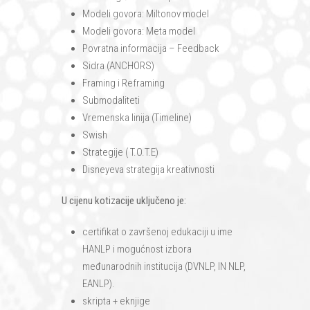
Modeli govora: Miltonov model
Modeli govora: Meta model
Povratna informacija – Feedback
Sidra (ANCHORS)
Framing i Reframing
Submodaliteti
Vremenska linija (Timeline)
Swish
Strategije ( T.O.T.E)
Disneyeva strategija kreativnosti
U cijenu kotizacije uključeno je:
certifikat o završenoj edukaciji u ime
HANLP i mogućnost izbora
međunarodnih institucija (DVNLP, IN NLP,
EANLP).
skripta + eknjige