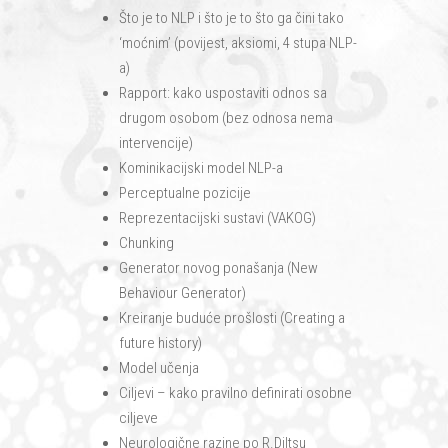
Što je to NLP i što je to što ga čini tako
‘moćnim’ (povijest, aksiomi, 4 stupa NLP-
a)
Rapport: kako uspostaviti odnos sa
drugom osobom (bez odnosa nema
intervencije)
Kominikacijski model NLP-a
Perceptualne pozicije
Reprezentacijski sustavi (VAKOG)
Chunking
Generator novog ponašanja (New
Behaviour Generator)
Kreiranje buduće prošlosti (Creating a
future history)
Model učenja
Ciljevi – kako pravilno definirati osobne
ciljeve
Neurologične razine po R.Diltsu