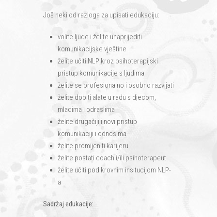
Još neki od razloga za upisati edukaciju:
volite ljude i želite unaprijediti
komunikacijske vještine
želite učiti NLP kroz psihoterapijski
pristup komunikacije s ljudima
želite se profesionalno i osobno razvijati
želite dobiti alate u radu s djecom,
mladima i odraslima
želite drugačiji i novi pristup
komunikaciji i odnosima
želite promijeniti karijeru
želite postati coach i/ili psihoterapeut
želite učiti pod krovnim insitucijom NLP-
a
Sadržaj edukacije: